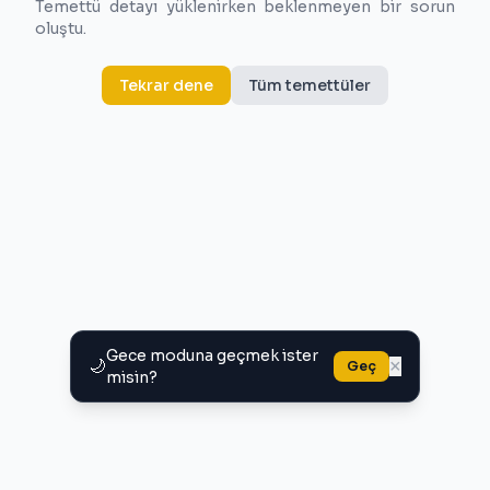
Temettü detayı yüklenirken beklenmeyen bir sorun
oluştu.
Tekrar dene
Tüm temettüler
Gece moduna geçmek ister
🌙
×
Geç
misin?