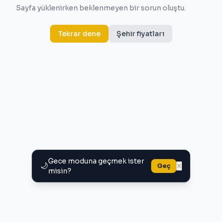
Sayfa yüklenirken beklenmeyen bir sorun oluştu.
Tekrar dene
Şehir fiyatları
Gece moduna geçmek ister
🌙
×
Geç
misin?