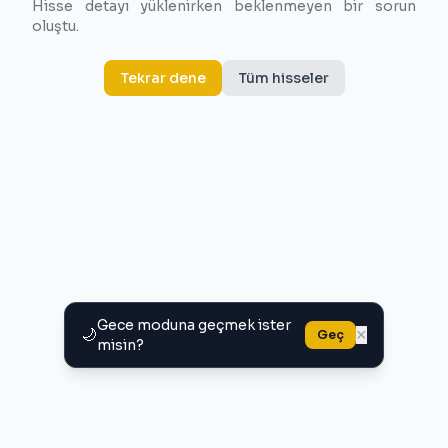
Hisse detayı yüklenirken beklenmeyen bir sorun
oluştu.
Tekrar dene
Tüm hisseler
Gece moduna geçmek ister
🌙
×
Geç
misin?