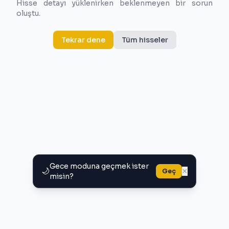
Hisse detayı yüklenirken beklenmeyen bir sorun
oluştu.
Tekrar dene
Tüm hisseler
Gece moduna geçmek ister
🌙
×
Geç
misin?