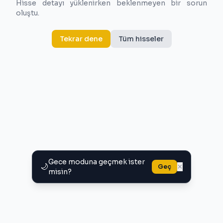
Hisse detayı yüklenirken beklenmeyen bir sorun
oluştu.
Tekrar dene
Tüm hisseler
Gece moduna geçmek ister
🌙
×
Geç
misin?