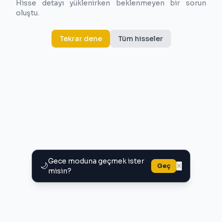
Hisse detayı yüklenirken beklenmeyen bir sorun
oluştu.
Tekrar dene
Tüm hisseler
Gece moduna geçmek ister
🌙
×
Geç
misin?