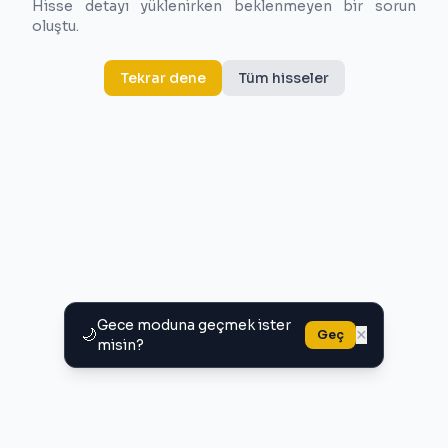
Hisse detayı yüklenirken beklenmeyen bir sorun
oluştu.
Tekrar dene
Tüm hisseler
Gece moduna geçmek ister
🌙
×
Geç
misin?