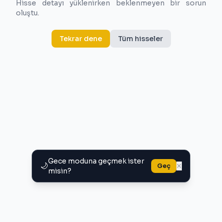
Hisse detayı yüklenirken beklenmeyen bir sorun
oluştu.
Tekrar dene
Tüm hisseler
Gece moduna geçmek ister
🌙
×
Geç
misin?