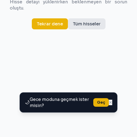
Hisse detayı yüklenirken beklenmeyen bir sorun
oluştu.
Tekrar dene
Tüm hisseler
Gece moduna geçmek ister
🌙
×
Geç
misin?