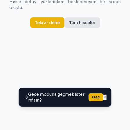
Hisse detayı yüklenirken beklenmeyen bir sorun
oluştu.
Tekrar dene
Tüm hisseler
Gece moduna geçmek ister
🌙
×
Geç
misin?