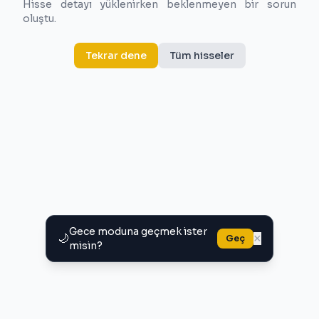
Hisse detayı yüklenirken beklenmeyen bir sorun
oluştu.
Tekrar dene
Tüm hisseler
Gece moduna geçmek ister
🌙
×
Geç
misin?