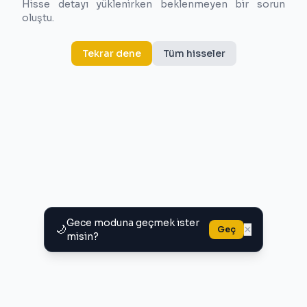
Hisse detayı yüklenirken beklenmeyen bir sorun
oluştu.
Tekrar dene
Tüm hisseler
Gece moduna geçmek ister
🌙
×
Geç
misin?