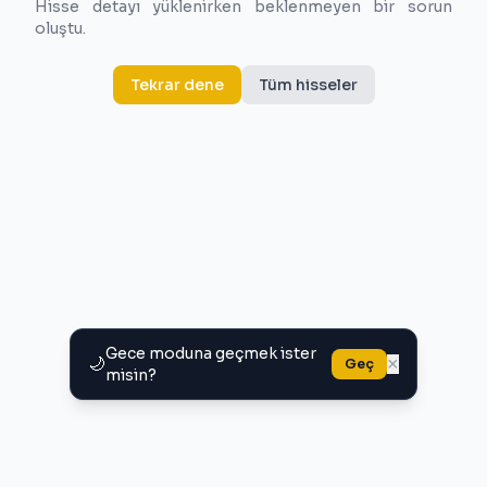
Hisse detayı yüklenirken beklenmeyen bir sorun
oluştu.
Tekrar dene
Tüm hisseler
Gece moduna geçmek ister
🌙
×
Geç
misin?