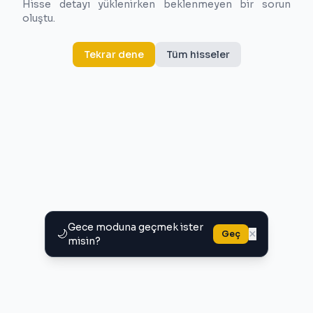
Hisse detayı yüklenirken beklenmeyen bir sorun
oluştu.
Tekrar dene
Tüm hisseler
Gece moduna geçmek ister
🌙
×
Geç
misin?