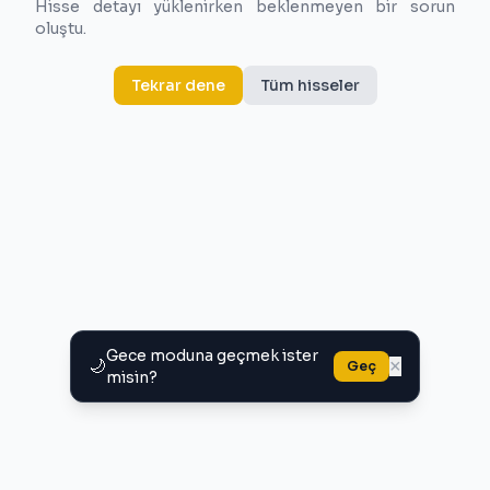
Hisse detayı yüklenirken beklenmeyen bir sorun
oluştu.
Tekrar dene
Tüm hisseler
Gece moduna geçmek ister
🌙
×
Geç
misin?