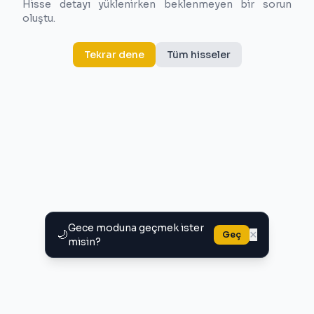
Hisse detayı yüklenirken beklenmeyen bir sorun
oluştu.
Tekrar dene
Tüm hisseler
Gece moduna geçmek ister
🌙
×
Geç
misin?