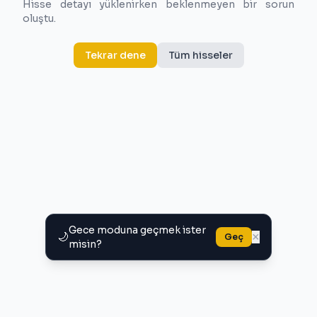
Hisse detayı yüklenirken beklenmeyen bir sorun
oluştu.
Tekrar dene
Tüm hisseler
Gece moduna geçmek ister
🌙
×
Geç
misin?