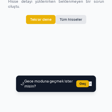
Hisse detayı yüklenirken beklenmeyen bir sorun
oluştu.
Tekrar dene
Tüm hisseler
Gece moduna geçmek ister
🌙
×
Geç
misin?