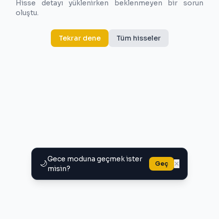
Hisse detayı yüklenirken beklenmeyen bir sorun
oluştu.
Tekrar dene
Tüm hisseler
Gece moduna geçmek ister
🌙
×
Geç
misin?