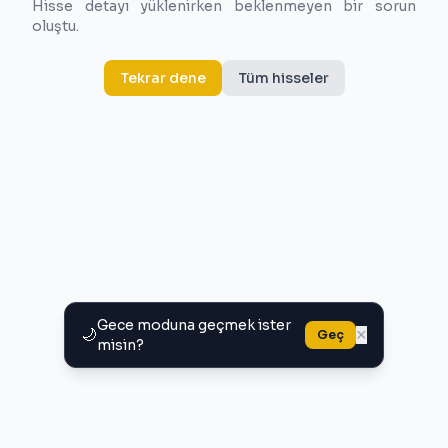
Hisse detayı yüklenirken beklenmeyen bir sorun
oluştu.
Tekrar dene
Tüm hisseler
Gece moduna geçmek ister
🌙
×
Geç
misin?