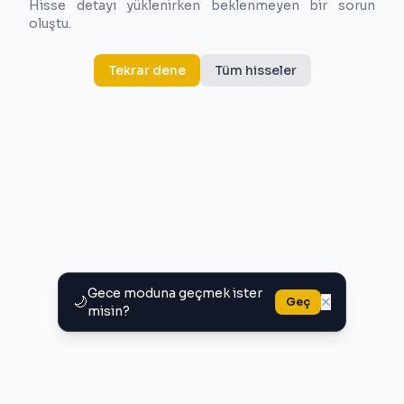
Hisse detayı yüklenirken beklenmeyen bir sorun
oluştu.
Tekrar dene
Tüm hisseler
Gece moduna geçmek ister
🌙
×
Geç
misin?