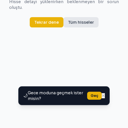
Hisse detayı yüklenirken beklenmeyen bir sorun
oluştu.
Tekrar dene
Tüm hisseler
Gece moduna geçmek ister
🌙
×
Geç
misin?