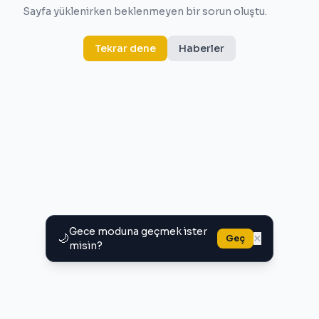
Sayfa yüklenirken beklenmeyen bir sorun oluştu.
Tekrar dene
Haberler
Gece moduna geçmek ister
🌙
×
Geç
misin?