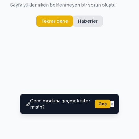
Sayfa yüklenirken beklenmeyen bir sorun oluştu.
Tekrar dene
Haberler
Gece moduna geçmek ister
🌙
×
Geç
misin?