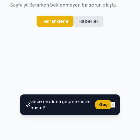
Sayfa yüklenirken beklenmeyen bir sorun oluştu.
Tekrar dene
Haberler
Gece moduna geçmek ister
🌙
×
Geç
misin?