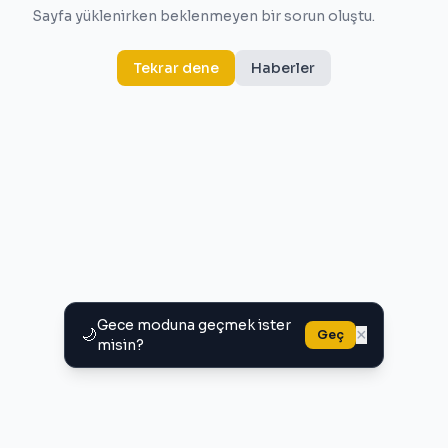
Sayfa yüklenirken beklenmeyen bir sorun oluştu.
Tekrar dene
Haberler
Gece moduna geçmek ister
🌙
×
Geç
misin?