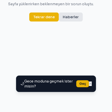
Sayfa yüklenirken beklenmeyen bir sorun oluştu.
Tekrar dene
Haberler
Gece moduna geçmek ister
🌙
×
Geç
misin?