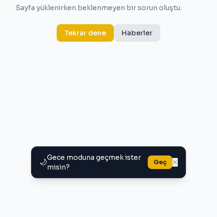
Sayfa yüklenirken beklenmeyen bir sorun oluştu.
Tekrar dene
Haberler
Gece moduna geçmek ister
🌙
×
Geç
misin?