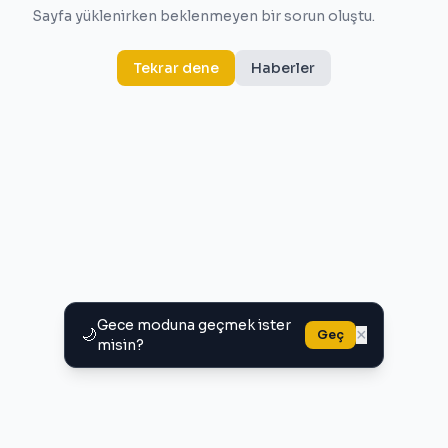
Sayfa yüklenirken beklenmeyen bir sorun oluştu.
Tekrar dene
Haberler
Gece moduna geçmek ister
🌙
×
Geç
misin?