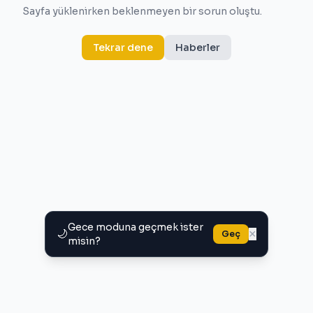
Sayfa yüklenirken beklenmeyen bir sorun oluştu.
Tekrar dene
Haberler
Gece moduna geçmek ister
🌙
×
Geç
misin?