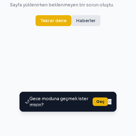
Sayfa yüklenirken beklenmeyen bir sorun oluştu.
Tekrar dene
Haberler
Gece moduna geçmek ister
🌙
×
Geç
misin?