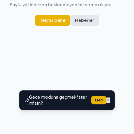
Sayfa yüklenirken beklenmeyen bir sorun oluştu.
Tekrar dene
Haberler
Gece moduna geçmek ister
🌙
×
Geç
misin?