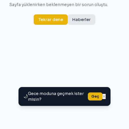
Sayfa yüklenirken beklenmeyen bir sorun oluştu.
Tekrar dene
Haberler
Gece moduna geçmek ister
🌙
×
Geç
misin?