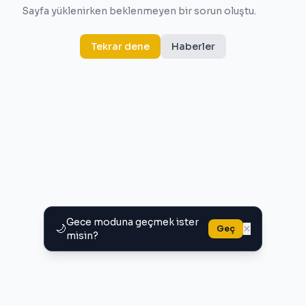
Sayfa yüklenirken beklenmeyen bir sorun oluştu.
Tekrar dene
Haberler
Gece moduna geçmek ister
🌙
×
Geç
misin?