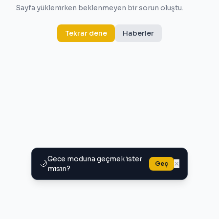
Sayfa yüklenirken beklenmeyen bir sorun oluştu.
Tekrar dene
Haberler
Gece moduna geçmek ister
🌙
×
Geç
misin?