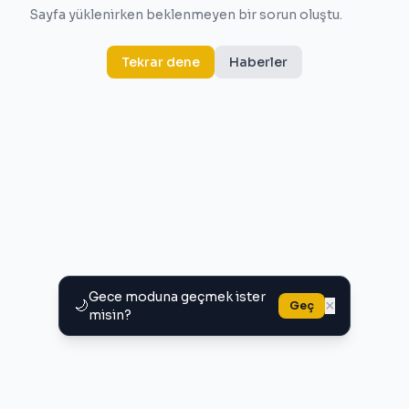
Sayfa yüklenirken beklenmeyen bir sorun oluştu.
Tekrar dene
Haberler
Gece moduna geçmek ister
🌙
×
Geç
misin?