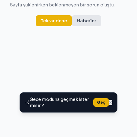
Sayfa yüklenirken beklenmeyen bir sorun oluştu.
Tekrar dene
Haberler
Gece moduna geçmek ister
🌙
×
Geç
misin?