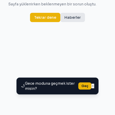
Sayfa yüklenirken beklenmeyen bir sorun oluştu.
Tekrar dene
Haberler
Gece moduna geçmek ister
🌙
×
Geç
misin?