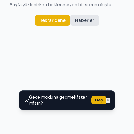
Sayfa yüklenirken beklenmeyen bir sorun oluştu.
Tekrar dene
Haberler
Gece moduna geçmek ister
🌙
×
Geç
misin?