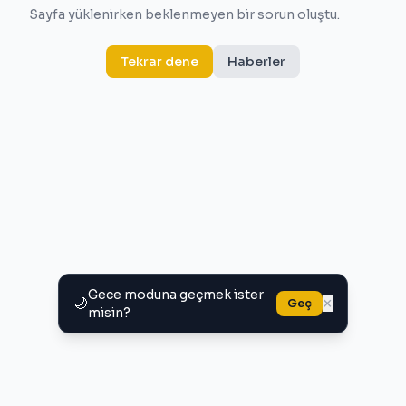
Sayfa yüklenirken beklenmeyen bir sorun oluştu.
Tekrar dene
Haberler
Gece moduna geçmek ister
🌙
×
Geç
misin?