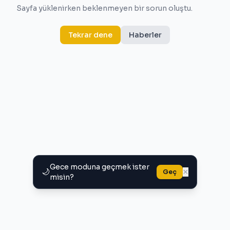
Sayfa yüklenirken beklenmeyen bir sorun oluştu.
Tekrar dene
Haberler
Gece moduna geçmek ister
🌙
×
Geç
misin?