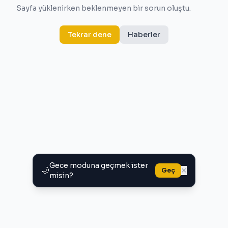
Sayfa yüklenirken beklenmeyen bir sorun oluştu.
Tekrar dene
Haberler
Gece moduna geçmek ister
🌙
×
Geç
misin?