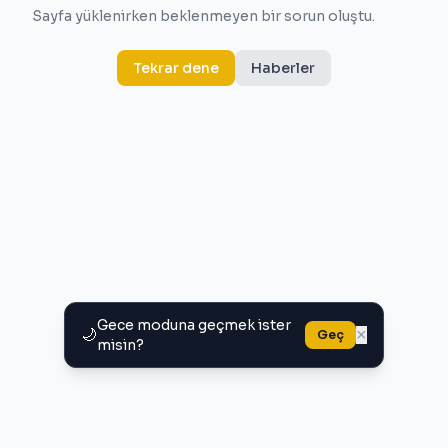
Sayfa yüklenirken beklenmeyen bir sorun oluştu.
Tekrar dene
Haberler
Gece moduna geçmek ister
🌙
×
Geç
misin?