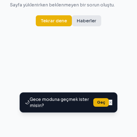
Sayfa yüklenirken beklenmeyen bir sorun oluştu.
Tekrar dene
Haberler
Gece moduna geçmek ister
🌙
×
Geç
misin?