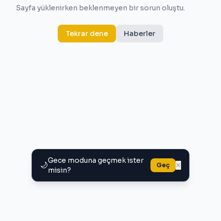
Sayfa yüklenirken beklenmeyen bir sorun oluştu.
Tekrar dene
Haberler
Gece moduna geçmek ister
🌙
×
Geç
misin?