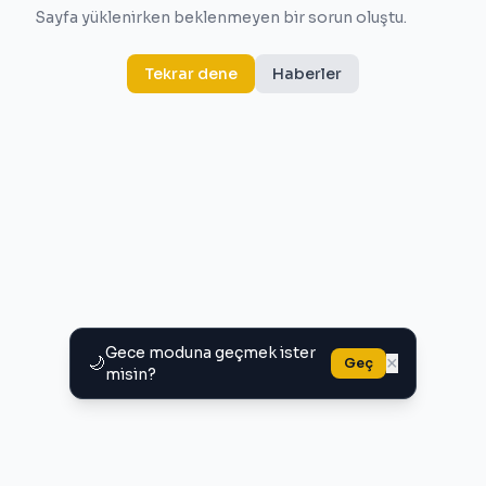
Sayfa yüklenirken beklenmeyen bir sorun oluştu.
Tekrar dene
Haberler
Gece moduna geçmek ister
🌙
×
Geç
misin?