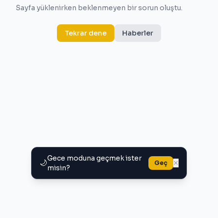
Sayfa yüklenirken beklenmeyen bir sorun oluştu.
Tekrar dene
Haberler
Gece moduna geçmek ister
🌙
×
Geç
misin?