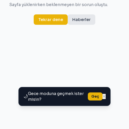
Sayfa yüklenirken beklenmeyen bir sorun oluştu.
Tekrar dene
Haberler
Gece moduna geçmek ister
🌙
×
Geç
misin?