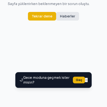
Sayfa yüklenirken beklenmeyen bir sorun oluştu.
Tekrar dene
Haberler
Gece moduna geçmek ister
🌙
×
Geç
misin?