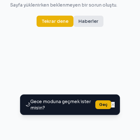
Sayfa yüklenirken beklenmeyen bir sorun oluştu.
Tekrar dene
Haberler
Gece moduna geçmek ister
🌙
×
Geç
misin?